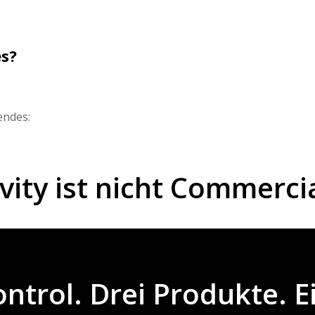
es?
endes:
ity ist nicht Commercia
trol. Drei Produkte. Ei