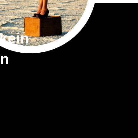
kein
in