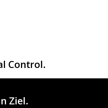
l Control.
n Ziel.