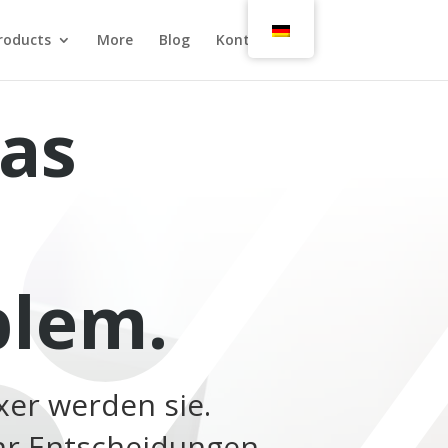
roducts
More
Blog
Kontakt
das
blem.
er werden sie.
hr Entscheidungen.