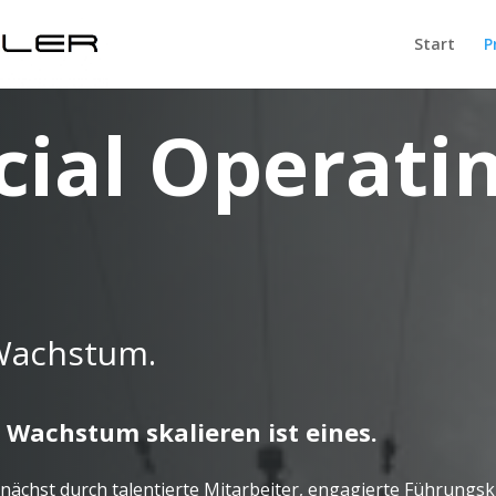
Start
P
ial Operati
 Wachstum.
 Wachstum skalieren ist eines.
chst durch talentierte Mitarbeiter, engagierte Führungskrä