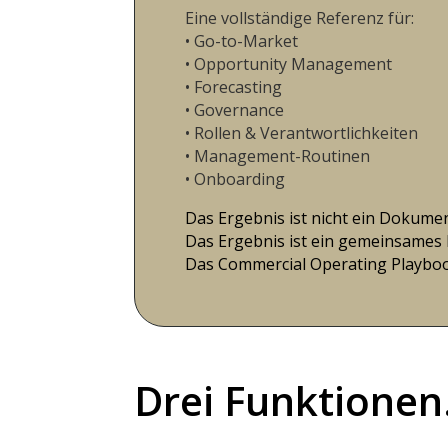
Eine vollständige Referenz für:
• Go-to-Market
• Opportunity Management
• Forecasting
• Governance
• Rollen & Verantwortlichkeiten
• Management-Routinen
• Onboarding
Das Ergebnis ist nicht ein Dokumen
Das Ergebnis ist ein gemeinsames
Das Commercial Operating Playbook
Drei Funktionen