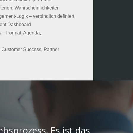
Kriterien, Wahrscheinlichkeiten
ement-Logik – verbindlich definiert
ment Dashboard
s – Format, Agenda,
, Customer Success, Partner
ebsprozess. Es ist das